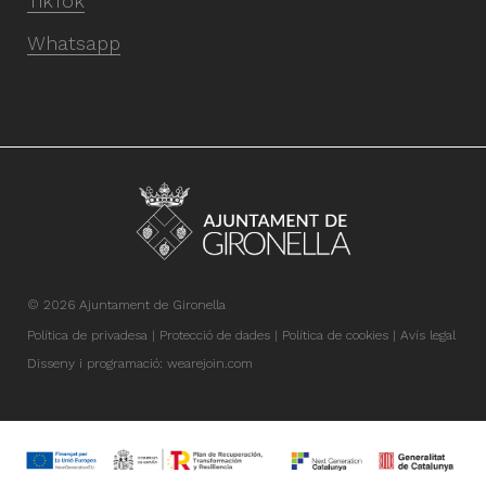
TikTok
Whatsapp
© 2026 Ajuntament de Gironella
Política de privadesa
Protecció de dades
Política de cookies
Avís legal
Disseny i programació:
wearejoin.com