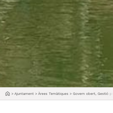
>
Ajuntament
>
Àrees Temàtiques
>
Govern obert, Gestió pr