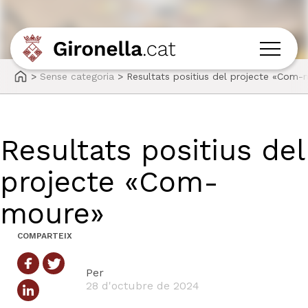
>
Sense categoria
>
Resultats positius del projecte «Com
Resultats positius del
projecte «Com-
moure»
COMPARTEIX
Per
28 d'octubre de 2024