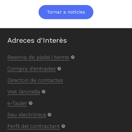
Tornar a notícies
Adreces d'Interès
Reserva de pàdel i tennis
Compra d’entrades
Directori de contactes
Visit Gironella
e-Tauler
Seu electrònica
Perfil del contractant