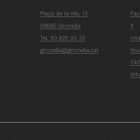
Plaça de la Vila, 13
Fac
08680 Gironella
X
Tel.
93 825 00 33
Int
gironella@gironella.cat
You
Tik
Wh