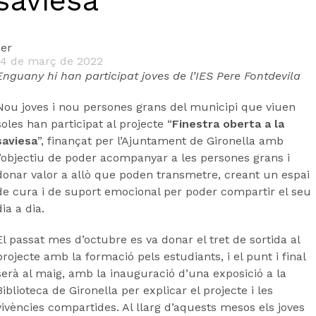
saviesa”
er
4 de març de 2022
Enguany hi han participat joves de l’IES Pere Fontdevila
Nou joves i nou persones grans del municipi que viuen
soles han participat al projecte “
Finestra oberta a la
saviesa
”, finançat per l’Ajuntament de Gironella amb
l’objectiu de poder acompanyar a les persones grans i
donar valor a allò que poden transmetre, creant un espai
de cura i de suport emocional per poder compartir el seu
dia a dia.
El passat mes d’octubre es va donar el tret de sortida al
projecte amb la formació pels estudiants, i el punt i final
serà al maig, amb la inauguració d’una exposició a la
Biblioteca de Gironella per explicar el projecte i les
vivències compartides. Al llarg d’aquests mesos els joves