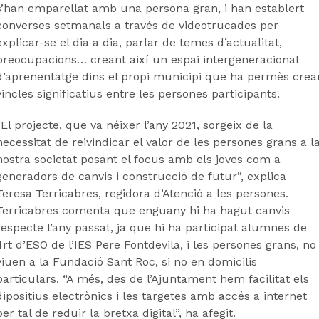
s’han emparellat amb una persona gran, i han establert
converses setmanals a través de videotrucades per
explicar-se el dia a dia, parlar de temes d’actualitat,
preocupacions… creant així un espai intergeneracional
d’aprenentatge dins el propi municipi que ha permès crea
vincles significatius entre les persones participants.
“El projecte, que va néixer l’any 2021, sorgeix de la
necessitat de reivindicar el valor de les persones grans a l
nostra societat posant el focus amb els joves com a
generadors de canvis i construcció de futur”, explica
Teresa Terricabres, regidora d’Atenció a les persones.
Terricabres comenta que enguany hi ha hagut canvis
respecte l’any passat, ja que hi ha participat alumnes de
4rt d’ESO de l’IES Pere Fontdevila, i les persones grans, no
viuen a la Fundació Sant Roc, si no en domicilis
particulars. “A més, des de l’Ajuntament hem facilitat els
dipositius electrònics i les targetes amb accés a internet
per tal de reduir la bretxa digital”, ha afegit.