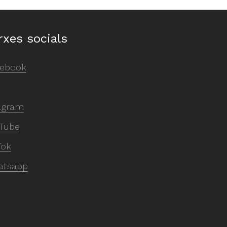
rxes socials
ebook
agram
Tube
Tok
atsapp