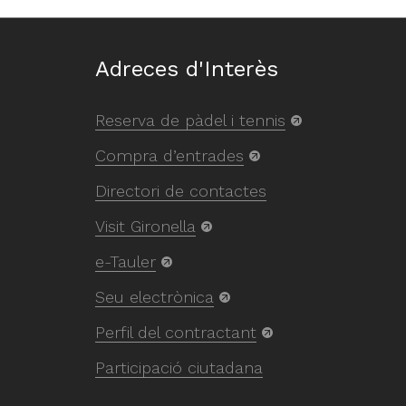
Adreces d'Interès
Reserva de pàdel i tennis
Compra d’entrades
Directori de contactes
Visit Gironella
e-Tauler
Seu electrònica
Perfil del contractant
Participació ciutadana