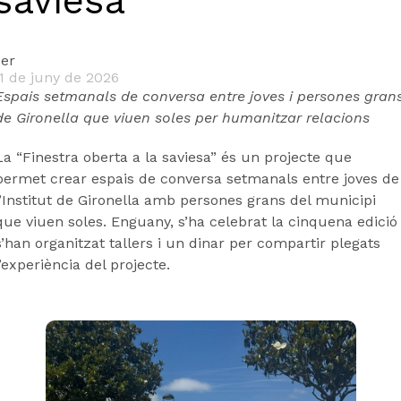
saviesa”
er
1 de juny de 2026
Espais setmanals de conversa entre joves i persones gran
de Gironella que viuen soles per humanitzar relacions
La “Finestra oberta a la saviesa” és un projecte que
permet crear espais de conversa setmanals entre joves de
l’Institut de Gironella amb persones grans del municipi
que viuen soles. Enguany, s’ha celebrat la cinquena edició 
s’han organitzat tallers i un dinar per compartir plegats
l’experiència del projecte.