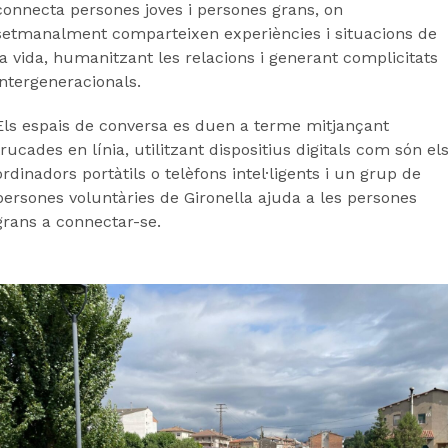
connecta persones joves i persones grans, on
setmanalment comparteixen experiències i situacions de
la vida, humanitzant les relacions i generant complicitats
intergeneracionals.
Els espais de conversa es duen a terme mitjançant
trucades en línia, utilitzant dispositius digitals com són el
ordinadors portàtils o telèfons intel·ligents i un grup de
persones voluntàries de Gironella ajuda a les persones
grans a connectar-se.