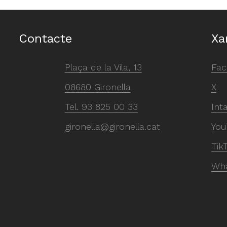
Contacte
Xa
Plaça de la Vila, 13
Fac
08680 Gironella
X
Tel.
93 825 00 33
Int
gironella@gironella.cat
You
Tik
Wh