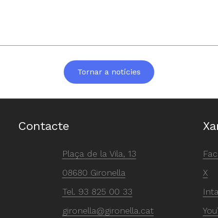
Tornar a notícies
Contacte
Xa
Plaça de la Vila, 13
Fac
08680 Gironella
X
Tel.
93 825 00 33
Int
gironella@gironella.cat
You