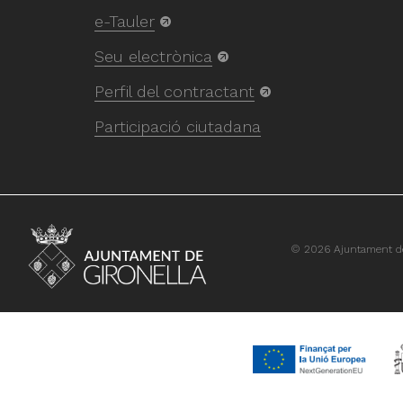
e-Tauler
Seu electrònica
Perfil del contractant
Participació ciutadana
© 2026 Ajuntament de