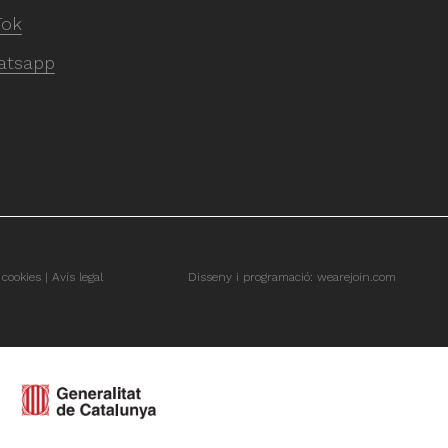
Tok
atsapp
 cookies
Avís legal
Disseny i programació:
wearejoin.com