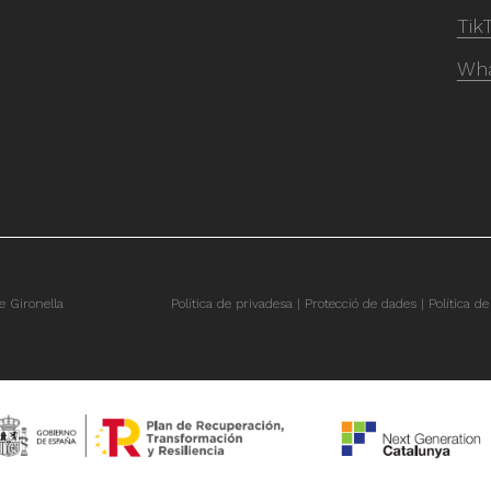
Tik
Wh
 Gironella
Política de privadesa
Protecció de dades
Política de