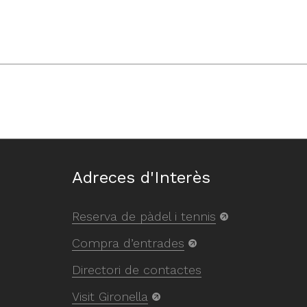
Adreces d'Interès
Reserva de pàdel i tennis
Compra d’entrades
Directori de contactes
Visit Gironella