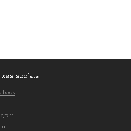
rxes socials
ebook
agram
Tube