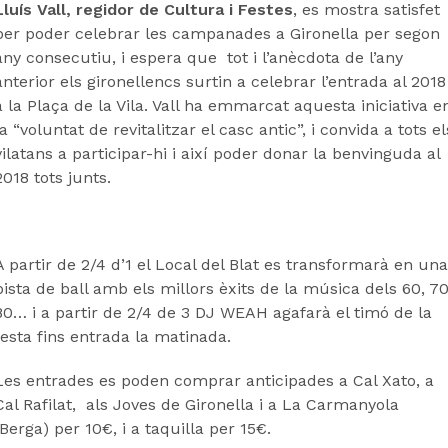
Lluís Vall, regidor de Cultura i Festes
, es mostra satisfet
per poder celebrar les campanades a Gironella per segon
any consecutiu, i espera que tot i l’anècdota de l’any
anterior els gironellencs surtin a celebrar l’entrada al 2018
a la Plaça de la Vila. Vall ha emmarcat aquesta iniciativa e
la “voluntat de revitalitzar el casc antic”, i convida a tots el
vilatans a participar-hi i així poder donar la benvinguda al
2018 tots junts.
A partir de 2/4 d’1 el Local del Blat es transformarà en una
pista de ball amb els millors èxits de la música dels 60, 70
80… i a partir de 2/4 de 3 DJ WEAH agafarà el timó de la
festa fins entrada la matinada.
Les entrades es poden comprar anticipades a Cal Xato, a
Cal Rafilat, als Joves de Gironella i a La Carmanyola
(Berga) per 10€, i a taquilla per 15€.