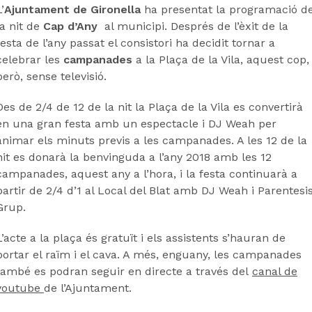
’
Ajuntament de Gironella
ha presentat la programació d
la nit de
Cap d’Any
al municipi. Després de l’èxit de la
festa de l’any passat el consistori ha decidit tornar a
celebrar les
campanades
a la Plaça de la Vila, aquest cop,
però, sense televisió.
Des de 2/4 de 12 de la nit la Plaça de la Vila es convertirà
en una gran festa amb un espectacle i DJ Weah per
animar els minuts previs a les campanades. A les 12 de la
nit es donarà la benvinguda a l’any 2018 amb les 12
campanades, aquest any a l’hora, i la festa continuarà a
partir de 2/4 d’1 al Local del Blat amb DJ Weah i Parentesi
Grup.
L’acte a la plaça és gratuït i els assistents s’hauran de
portar el raïm i el cava. A més, enguany, les campanades
també es podran seguir en directe a través del
canal de
youtube
de l’Ajuntament.