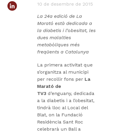
10 de desembre de 2015
La 24a edició de La
Marató està dedicada a
la diabetis i l’obesitat, les
dues malalties
metabòliques més
freqüents a Catalunya
La primera activitat que
s’organitza al municipi
per recollir fons per
La
Marató de
TV3
d’enguany, dedicada
a la diabetis i a l’obesitat,
tindrà lloc al Local del
Blat, on la Fundació
Residència Sant Roc
celebrarà un Ball a