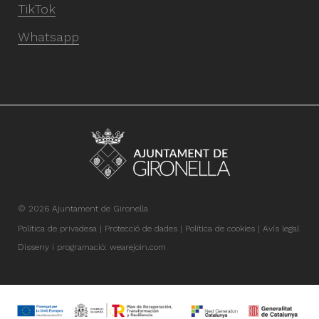
TikTok
Whatsapp
© 2026 Ajuntament de Gironella
Política de privadesa
Protecció de dades
Política de cookies
Avís legal
Disseny i programació:
wearejoin.com