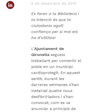
6 de desembre de 2016
Es faran a la Biblioteca i
la intenció és que la
ciutadania agafi
confiança per si mai els
ha d’utilitzar
L’
Ajuntament de
Gironella
segueix
treballant per convertir el
poble en un municipi
cardioprotegit. En aquest
sentit, durant les
darreres setmanes s’han
instal·lat quatre nous
desfibril·ladors i s’han
convocat, com es va
anunciar a principis de