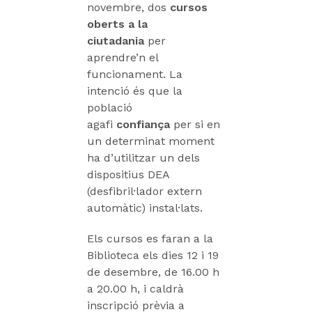
novembre, dos
cursos
oberts a la
ciutadania
per
aprendre’n el
funcionament. La
intenció és que la
població
agafi
confiança
per si en
un determinat moment
ha d’utilitzar un dels
dispositius DEA
(desfibril·lador extern
automàtic) instal·lats.
Els cursos es faran a la
Biblioteca els dies 12 i 19
de desembre, de 16.00 h
a 20.00 h, i caldrà
inscripció prèvia a