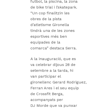
futbol, la piscina, la zona
de bike trial i l’skatepark.
“Un cop finalitzin les
obres de la pista
d’atletisme Gironella
tindrà una de les zones
esportives més ben
equipades de la
comarca” destaca Serra.
A la inauguració, que es
va celebrar dijous 28 de
setembre a la tarda, hi
van participar el
gironellenc Gerard Rodriguez,
Ferran Ares i el seu equip
de Crossfit Berga,
acompanyats per
DJ Morde que va punxar