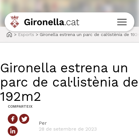
>
Esports
>
Gironella estrena un parc de cal·listènia de 19
Gironella estrena un
parc de cal·listènia de
192m2
COMPARTEIX
Per
28 de setembre de 2023