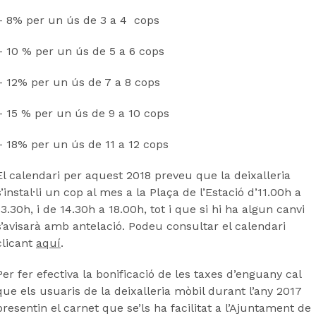
– 8% per un ús de 3 a 4 cops
– 10 % per un ús de 5 a 6 cops
– 12% per un ús de 7 a 8 cops
– 15 % per un ús de 9 a 10 cops
– 18% per un ús de 11 a 12 cops
El calendari per aquest 2018 preveu que la deixalleria
s’instal·li un cop al mes a la Plaça de l’Estació d’11.00h a
13.30h, i de 14.30h a 18.00h, tot i que si hi ha algun canvi
s’avisarà amb antelació. Podeu consultar el calendari
clicant
aquí
.
Per fer efectiva la bonificació de les taxes d’enguany cal
que els usuaris de la deixalleria mòbil durant l’any 2017
presentin el carnet que se’ls ha facilitat a l’Ajuntament de