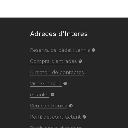
Adreces d'Interès
Reserva de pàdel i tennis
Compra d’entrades
Directori de contactes
Visit Gironella
e-Tauler
Seu electrònica
Perfil del contractant
Participació ciutadana