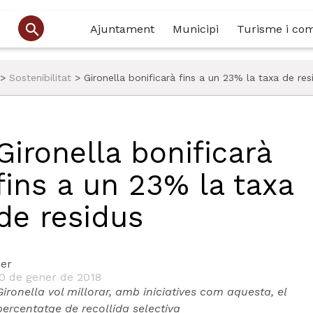
Ajuntament
Municipi
Turisme i co
>
Sostenibilitat
>
Gironella bonificarà fins a un 23% la taxa de res
Gironella bonificarà
fins a un 23% la taxa
de residus
er
0 de gener de 2018
Gironella vol millorar, amb iniciatives com aquesta, el
percentatge de recollida selectiv
a