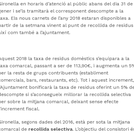
Gironella en horaris d’atenció al públic abans del dia 31 de
gener i se’ls tramitarà el corresponent descompte a la
taxa. Els nous carnets de l’any 2018 estaran disponibles a
partir de la setmana vinent al punt de recollida de residus
així com també a l’ajuntament.
Aquest 2018 la taxa de residus domèstics s’equipara a la
taxa comarcal, passant a ser de 113,90€, i augmenta un 5
per la resta de grups contribuents (establiment
comercials, bars, restaurants, etc). Tot i aquest increment,
l’Ajuntament bonificarà la taxa de residus oferint un 5% d
descompte si s’aconsegueix millorar la recollida selectiva
per sobre la mitjana comarcal, deixant sense efecte
l’increment fiscal.
Gironella, segons dades del 2016, està per sota la mitjana
comarcal de
recollida selectiva
. L’objectiu del consistori é