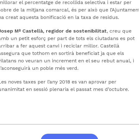
millorar el percentatge de recollida selectiva i estar per
sobre de la mitjana comarcal, és per això que l’Ajuntamen
ha creat aquesta bonificació en la taxa de residus.
Josep Mª Castellà, regidor de sostenibilitat
, creu que
amb un petit esforç per part de tots els ciutadans es pot
arribar a fer aquest canvi i reciclar millor. Castellà
assegura que tothom en sortirà beneficiat ja que els
vilatans no veuran un increment en el seu rebut anual, i
s’aconseguirà un poble més verd.
Les noves taxes per l’any 2018 es van aprovar per
unanimitat en sessió plenaria el passat mes d’octubre.