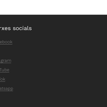
rxes socials
ebook
agram
Tube
Tok
atsapp