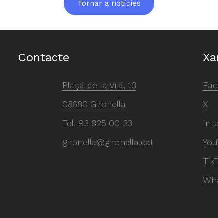
Tornar a notícies
Contacte
Xa
Plaça de la Vila, 13
Fac
08680 Gironella
X
Tel.
93 825 00 33
Int
gironella@gironella.cat
You
Tik
Wh