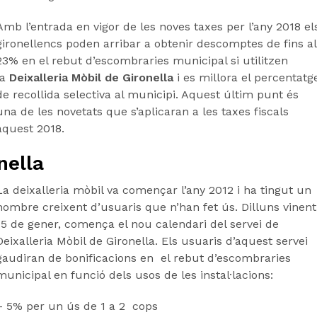
Amb l’entrada en vigor de les noves taxes per l’any 2018 el
gironellencs poden arribar a obtenir descomptes de fins al
23% en el rebut d’escombraries municipal si utilitzen
la
Deixalleria Mòbil de Gironella
i es millora el percentatg
de recollida selectiva al municipi. Aquest últim punt és
una de les novetats que s’aplicaran a les taxes fiscals
aquest 2018.
nella
La deixalleria mòbil va començar l’any 2012 i ha tingut un
nombre creixent d’usuaris que n’han fet ús. Dilluns vinent
15 de gener, comença el nou calendari del servei de
Deixalleria Mòbil de Gironella. Els usuaris d’aquest servei
gaudiran de bonificacions en el rebut d’escombraries
municipal en funció dels usos de les instal·lacions:
– 5% per un ús de 1 a 2 cops