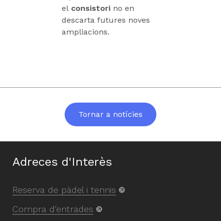
el
consistori
no en
descarta futures noves
ampliacions.
Tornar a notícies
Adreces d'Interès
Reserva de pàdel i tennis
Compra d’entrades