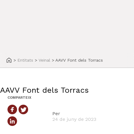
>
Entitats
>
Veïnal
>
AAVV Font dels Torracs
AAVV Font dels Torracs
COMPARTEIX
Per
24 de juny de 2023