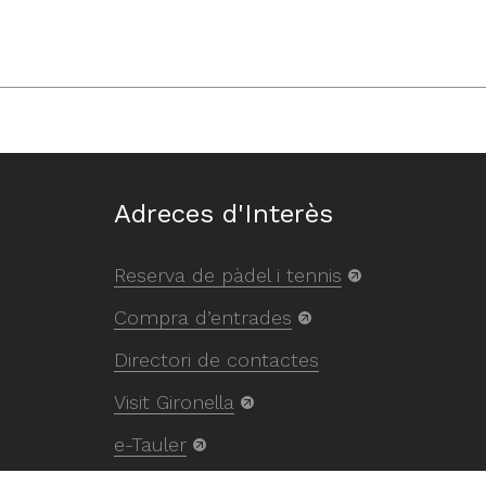
Adreces d'Interès
Reserva de pàdel i tennis
Compra d’entrades
Directori de contactes
Visit Gironella
e-Tauler