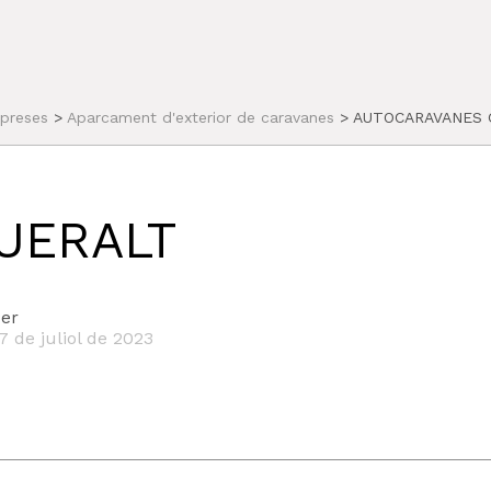
preses
>
Aparcament d'exterior de caravanes
>
AUTOCARAVANES 
UERALT
er
7 de juliol de 2023