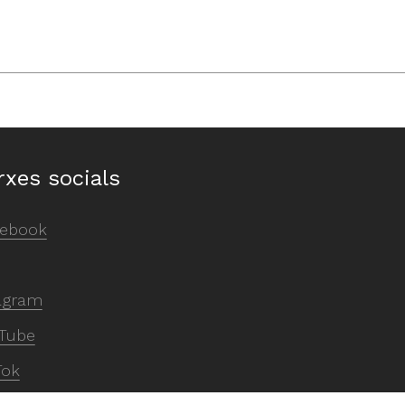
rxes socials
ebook
agram
Tube
Tok