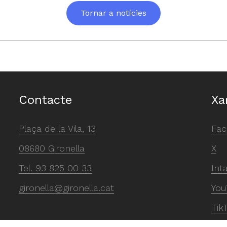
Tornar a notícies
Contacte
Xa
Plaça de la Vila, 13
Fac
08680 Gironella
X
Tel.
93 825 00 33
Int
gironella@gironella.cat
You
Tik