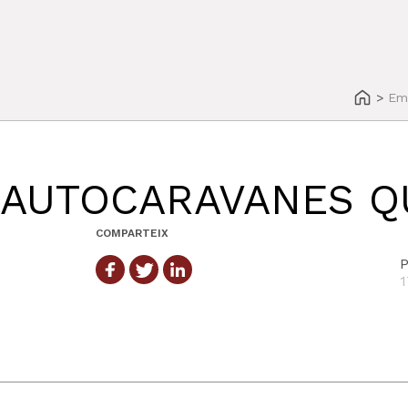
>
Em
AUTOCARAVANES Q
COMPARTEIX
P
1