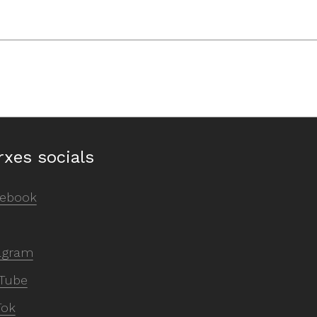
rxes socials
ebook
agram
Tube
Tok