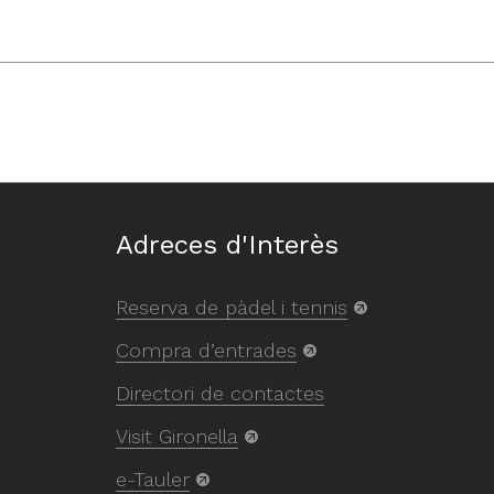
Adreces d'Interès
Reserva de pàdel i tennis
Compra d’entrades
Directori de contactes
Visit Gironella
e-Tauler