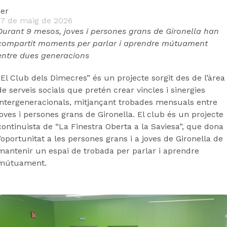
er
7 de maig de 2026
Durant 9 mesos, joves i persones grans de Gironella han
compartit moments per parlar i aprendre mútuament
entre dues generacions
“El Club dels Dimecres” és un projecte sorgit des de l’àrea
de serveis socials que pretén crear vincles i sinergies
intergeneracionals, mitjançant trobades mensuals entre
joves i persones grans de Gironella. El club és un projecte
continuista de “La Finestra Oberta a la Saviesa”, que dona
l’oportunitat a les persones grans i a joves de Gironella de
mantenir un espai de trobada per parlar i aprendre
mútuament.