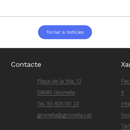
Tornar a notícies
Contacte
Xa
Plaça de la Vila, 13
Fac
08680 Gironella
X
Tel.
93 825 00 33
Int
gironella@gironella.cat
You
Tik