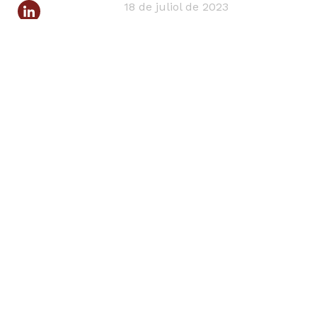
18 de juliol de 2023
Tornar a notícies
Adreces d'Interès
Reserva de pàdel i tennis
Compra d’entrades