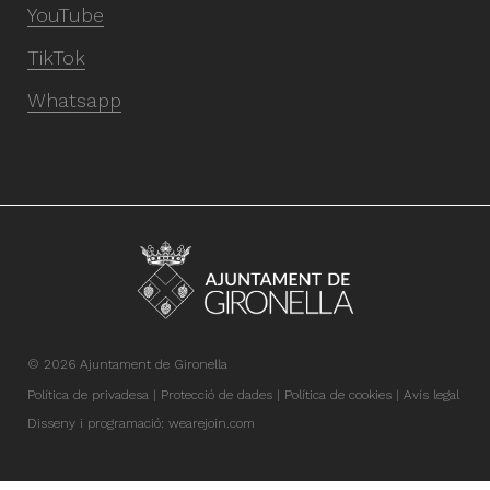
YouTube
TikTok
Whatsapp
© 2026 Ajuntament de Gironella
Política de privadesa
Protecció de dades
Política de cookies
Avís legal
Disseny i programació:
wearejoin.com