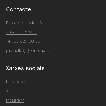
Contacte
Plaça de la Vila, 13
08680 Gironella
Tel.
93 825 00 33
gironella@gironella.cat
Xarxes socials
Facebook
X
Intagram