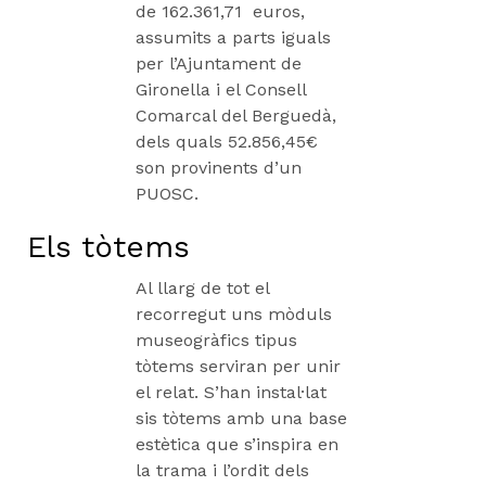
de 162.361,71 euros,
assumits a parts iguals
per l’Ajuntament de
Gironella i el Consell
Comarcal del Berguedà,
dels quals 52.856,45€
son provinents d’un
PUOSC.
Els tòtems
Al llarg de tot el
recorregut uns mòduls
museogràfics tipus
tòtems serviran per unir
el relat. S’han instal·lat
sis tòtems amb una base
estètica que s’inspira en
la trama i l’ordit dels