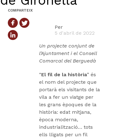
de Gironella
COMPARTEIX
Per
5 d'abril de 2022
Un projecte conjunt de
l’Ajuntament i el Consell
Comarcal del Berguedà
“
El fil de la història
” és
el nom del projecte que
portarà els visitants de la
vila a fer un viatge per
les grans èpoques de la
història: edat mitjana,
època moderna,
industrialització… tots
ells lligats per un fil