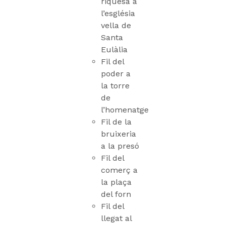
riquesa a
l’església
vella de
Santa
Eulàlia
Fil del
poder a
la torre
de
l’homenatge
Fil de la
bruixeria
a la presó
Fil del
comerç a
la plaça
del forn
Fil del
llegat al