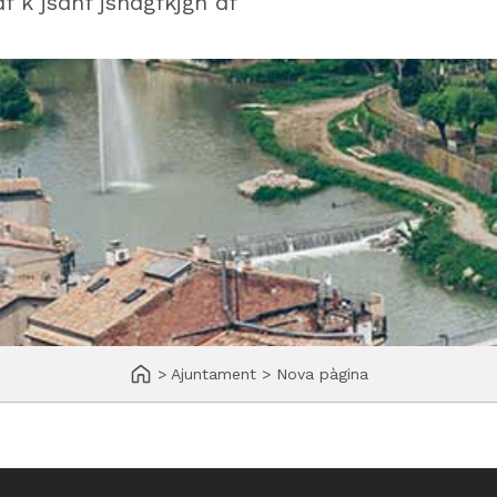
f k jsdhf jshdgfkjgh df
>
Ajuntament
>
Nova pàgina