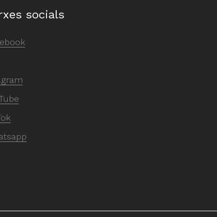
rxes socials
ebook
agram
Tube
Tok
atsapp