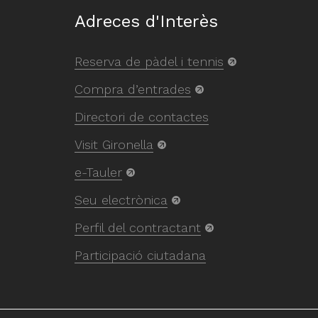
Adreces d'Interès
Reserva de pàdel i tennis
Compra d’entrades
Directori de contactes
Visit Gironella
e-Tauler
Seu electrònica
Perfil del contractant
Participació ciutadana