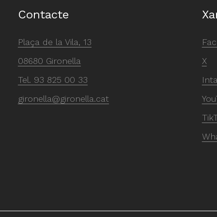
Contacte
Xa
Plaça de la Vila, 13
Fac
08680 Gironella
X
Tel.
93 825 00 33
Int
gironella@gironella.cat
You
Tik
Wh