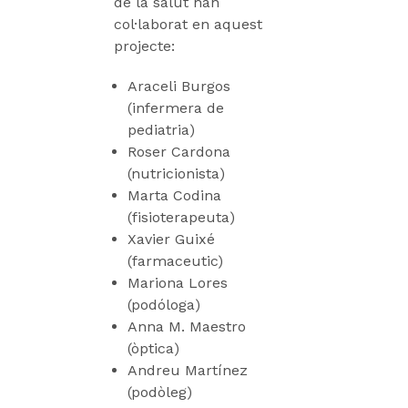
de la salut han
col·laborat en aquest
projecte:
Araceli Burgos
(infermera de
pediatria)
Roser Cardona
(nutricionista)
Marta Codina
(fisioterapeuta)
Xavier Guixé
(farmaceutic)
Mariona Lores
(podóloga)
Anna M. Maestro
(òptica)
Andreu Martínez
(podòleg)