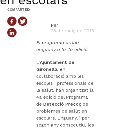
en escolars
COMPARTEIX
Per
28 de maig de 2018
El programa arriba
enguany a la 4a edició
L’
Ajuntament de
Gironella
, en
col·laboració amb les
escoles i professionals de
la salut, han organitzat la
4a edició del Programa
de
Detecció Precoç
de
problemes de salut en
escolars. Enguany, i per
segon any consecutiu, les