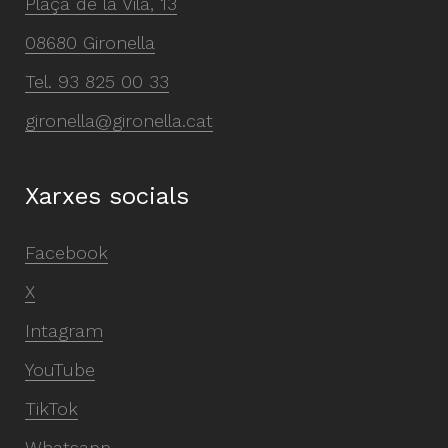
Plaça de la Vila, 13
08680 Gironella
Tel.
93 825 00 33
gironella@gironella.cat
Xarxes socials
Facebook
X
Intagram
YouTube
TikTok
Whatsapp