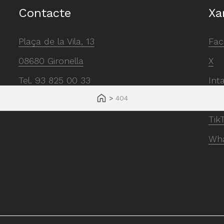
Contacte
Xa
Plaça de la Vila, 13
Fac
08680 Gironella
X
Tel.
93 825 00 33
Int
>
404
gironella@gironella.cat
You
Tik
Wh