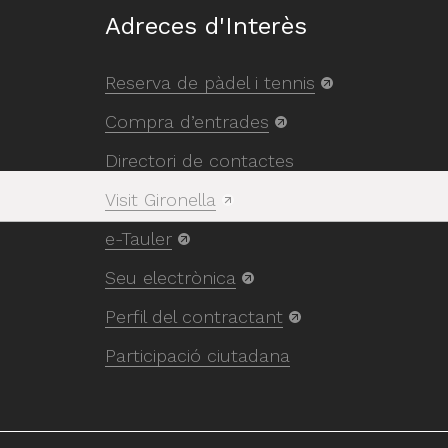
Adreces d'Interès
Reserva de pàdel i tennis
Compra d’entrades
Directori de contactes
Visit Gironella
e-Tauler
Seu electrònica
Perfil del contractant
Participació ciutadana