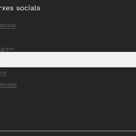
rxes socials
ebook
agram
Tube
Tok
atsapp